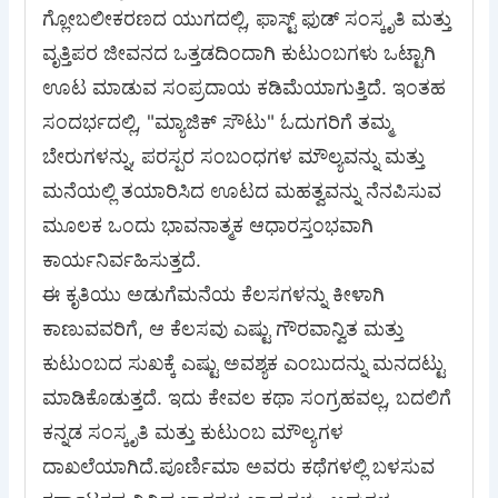
ಗ್ಲೋಬಲೀಕರಣದ ಯುಗದಲ್ಲಿ, ಫಾಸ್ಟ್ ಫುಡ್ ಸಂಸ್ಕೃತಿ ಮತ್ತು
ವೃತ್ತಿಪರ ಜೀವನದ ಒತ್ತಡದಿಂದಾಗಿ ಕುಟುಂಬಗಳು ಒಟ್ಟಾಗಿ
ಊಟ ಮಾಡುವ ಸಂಪ್ರದಾಯ ಕಡಿಮೆಯಾಗುತ್ತಿದೆ. ಇಂತಹ
ಸಂದರ್ಭದಲ್ಲಿ, "ಮ್ಯಾಜಿಕ್ ಸೌಟು" ಓದುಗರಿಗೆ ತಮ್ಮ
ಬೇರುಗಳನ್ನು, ಪರಸ್ಪರ ಸಂಬಂಧಗಳ ಮೌಲ್ಯವನ್ನು ಮತ್ತು
ಮನೆಯಲ್ಲಿ ತಯಾರಿಸಿದ ಊಟದ ಮಹತ್ವವನ್ನು ನೆನಪಿಸುವ
ಮೂಲಕ ಒಂದು ಭಾವನಾತ್ಮಕ ಆಧಾರಸ್ತಂಭವಾಗಿ
ಕಾರ್ಯನಿರ್ವಹಿಸುತ್ತದೆ.
​ಈ ಕೃತಿಯು ಅಡುಗೆಮನೆಯ ಕೆಲಸಗಳನ್ನು ಕೀಳಾಗಿ
ಕಾಣುವವರಿಗೆ, ಆ ಕೆಲಸವು ಎಷ್ಟು ಗೌರವಾನ್ವಿತ ಮತ್ತು
ಕುಟುಂಬದ ಸುಖಕ್ಕೆ ಎಷ್ಟು ಅವಶ್ಯಕ ಎಂಬುದನ್ನು ಮನದಟ್ಟು
ಮಾಡಿಕೊಡುತ್ತದೆ. ಇದು ಕೇವಲ ಕಥಾ ಸಂಗ್ರಹವಲ್ಲ, ಬದಲಿಗೆ
ಕನ್ನಡ ಸಂಸ್ಕೃತಿ ಮತ್ತು ಕುಟುಂಬ ಮೌಲ್ಯಗಳ
ದಾಖಲೆಯಾಗಿದೆ.ಪೂರ್ಣಿಮಾ ಅವರು ಕಥೆಗಳಲ್ಲಿ ಬಳಸುವ