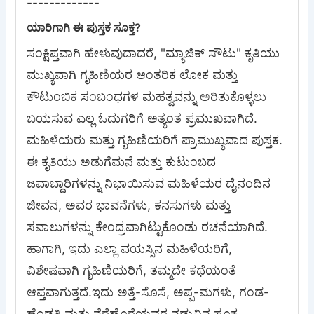
-------------
ಯಾರಿಗಾಗಿ ಈ ಪುಸ್ತಕ ಸೂಕ್ತ?
ಸಂಕ್ಷಿಪ್ತವಾಗಿ ಹೇಳುವುದಾದರೆ, "ಮ್ಯಾಜಿಕ್ ಸೌಟು" ಕೃತಿಯು
ಮುಖ್ಯವಾಗಿ ಗೃಹಿಣಿಯರ ಆಂತರಿಕ ಲೋಕ ಮತ್ತು
ಕೌಟುಂಬಿಕ ಸಂಬಂಧಗಳ ಮಹತ್ವವನ್ನು ಅರಿತುಕೊಳ್ಳಲು
ಬಯಸುವ ಎಲ್ಲ ಓದುಗರಿಗೆ ಅತ್ಯಂತ ಪ್ರಮುಖವಾಗಿದೆ.
ಮಹಿಳೆಯರು ಮತ್ತು ಗೃಹಿಣಿಯರಿಗೆ ಪ್ರಾಮುಖ್ಯವಾದ ಪುಸ್ತಕ.
​ಈ ಕೃತಿಯು ಅಡುಗೆಮನೆ ಮತ್ತು ಕುಟುಂಬದ
ಜವಾಬ್ದಾರಿಗಳನ್ನು ನಿಭಾಯಿಸುವ ಮಹಿಳೆಯರ ದೈನಂದಿನ
ಜೀವನ, ಅವರ ಭಾವನೆಗಳು, ಕನಸುಗಳು ಮತ್ತು
ಸವಾಲುಗಳನ್ನು ಕೇಂದ್ರವಾಗಿಟ್ಟುಕೊಂಡು ರಚನೆಯಾಗಿದೆ.
ಹಾಗಾಗಿ, ಇದು ಎಲ್ಲಾ ವಯಸ್ಸಿನ ಮಹಿಳೆಯರಿಗೆ,
ವಿಶೇಷವಾಗಿ ಗೃಹಿಣಿಯರಿಗೆ, ತಮ್ಮದೇ ಕಥೆಯಂತೆ
ಆಪ್ತವಾಗುತ್ತದೆ.ಇದು ಅತ್ತೆ-ಸೊಸೆ, ಅಪ್ಪ-ಮಗಳು, ಗಂಡ-
ಹೆಂಡತಿ ಮತ್ತು ನೆರೆಹೊರೆಯವರ ನಡುವಿನ ಸೂಕ್ಷ್ಮ