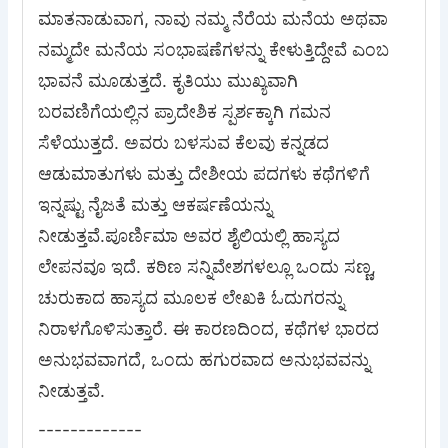
ಮಾತನಾಡುವಾಗ, ನಾವು ನಮ್ಮ ನೆರೆಯ ಮನೆಯ ಅಥವಾ
ನಮ್ಮದೇ ಮನೆಯ ಸಂಭಾಷಣೆಗಳನ್ನು ಕೇಳುತ್ತಿದ್ದೇವೆ ಎಂಬ
ಭಾವನೆ ಮೂಡುತ್ತದೆ. ಕೃತಿಯು ಮುಖ್ಯವಾಗಿ
ಬರವಣಿಗೆಯಲ್ಲಿನ ಪ್ರಾದೇಶಿಕ ಸ್ಪರ್ಶಕ್ಕಾಗಿ ಗಮನ
ಸೆಳೆಯುತ್ತದೆ. ಅವರು ಬಳಸುವ ಕೆಲವು ಕನ್ನಡದ
ಆಡುಮಾತುಗಳು ಮತ್ತು ದೇಶೀಯ ಪದಗಳು ಕಥೆಗಳಿಗೆ
ಇನ್ನಷ್ಟು ನೈಜತೆ ಮತ್ತು ಆಕರ್ಷಣೆಯನ್ನು
ನೀಡುತ್ತವೆ.ಪೂರ್ಣಿಮಾ ಅವರ ಶೈಲಿಯಲ್ಲಿ ಹಾಸ್ಯದ
ಲೇಪನವೂ ಇದೆ. ಕಠಿಣ ಸನ್ನಿವೇಶಗಳಲ್ಲೂ ಒಂದು ಸಣ್ಣ,
ಚುರುಕಾದ ಹಾಸ್ಯದ ಮೂಲಕ ಲೇಖಕಿ ಓದುಗರನ್ನು
ನಿರಾಳಗೊಳಿಸುತ್ತಾರೆ. ಈ ಕಾರಣದಿಂದ, ಕಥೆಗಳ ಭಾರದ
ಅನುಭವವಾಗದೆ, ಒಂದು ಹಗುರವಾದ ಅನುಭವವನ್ನು
ನೀಡುತ್ತವೆ.
-------------