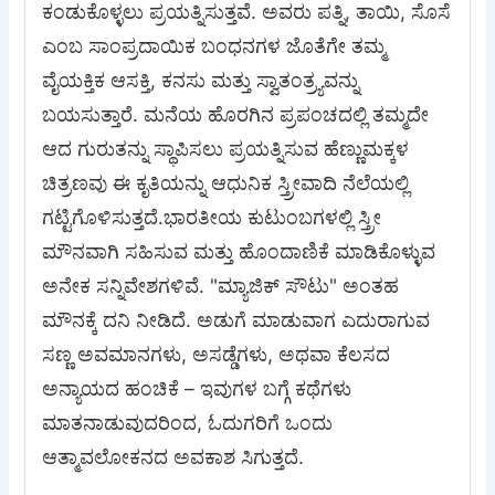
ಕಂಡುಕೊಳ್ಳಲು ಪ್ರಯತ್ನಿಸುತ್ತವೆ. ಅವರು ಪತ್ನಿ, ತಾಯಿ, ಸೊಸೆ
ಎಂಬ ಸಾಂಪ್ರದಾಯಿಕ ಬಂಧನಗಳ ಜೊತೆಗೇ ತಮ್ಮ
ವೈಯಕ್ತಿಕ ಆಸಕ್ತಿ, ಕನಸು ಮತ್ತು ಸ್ವಾತಂತ್ರ್ಯವನ್ನು
ಬಯಸುತ್ತಾರೆ. ಮನೆಯ ಹೊರಗಿನ ಪ್ರಪಂಚದಲ್ಲಿ ತಮ್ಮದೇ
ಆದ ಗುರುತನ್ನು ಸ್ಥಾಪಿಸಲು ಪ್ರಯತ್ನಿಸುವ ಹೆಣ್ಣುಮಕ್ಕಳ
ಚಿತ್ರಣವು ಈ ಕೃತಿಯನ್ನು ಆಧುನಿಕ ಸ್ತ್ರೀವಾದಿ ನೆಲೆಯಲ್ಲಿ
ಗಟ್ಟಿಗೊಳಿಸುತ್ತದೆ.ಭಾರತೀಯ ಕುಟುಂಬಗಳಲ್ಲಿ ಸ್ತ್ರೀ
ಮೌನವಾಗಿ ಸಹಿಸುವ ಮತ್ತು ಹೊಂದಾಣಿಕೆ ಮಾಡಿಕೊಳ್ಳುವ
ಅನೇಕ ಸನ್ನಿವೇಶಗಳಿವೆ. "ಮ್ಯಾಜಿಕ್ ಸೌಟು" ಅಂತಹ
ಮೌನಕ್ಕೆ ದನಿ ನೀಡಿದೆ. ಅಡುಗೆ ಮಾಡುವಾಗ ಎದುರಾಗುವ
ಸಣ್ಣ ಅವಮಾನಗಳು, ಅಸಡ್ಡೆಗಳು, ಅಥವಾ ಕೆಲಸದ
ಅನ್ಯಾಯದ ಹಂಚಿಕೆ – ಇವುಗಳ ಬಗ್ಗೆ ಕಥೆಗಳು
ಮಾತನಾಡುವುದರಿಂದ, ಓದುಗರಿಗೆ ಒಂದು
ಆತ್ಮಾವಲೋಕನದ ಅವಕಾಶ ಸಿಗುತ್ತದೆ.