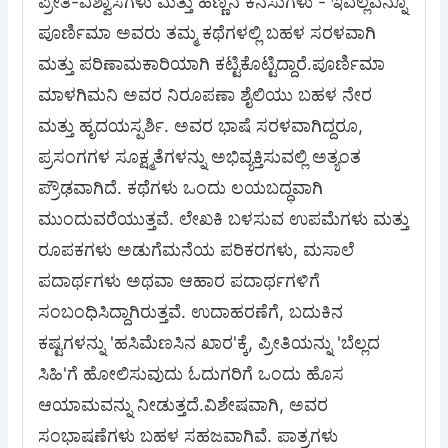
ಪ್ರೀತಿ-ವಿಶ್ವಾಸಗಳು ಮತ್ತು ಹೆಣ್ಣಿನ ಕನಸುಗಳು - ಇವೆಲ್ಲವನ್ನೂ
ಪೂರ್ಣಿಮಾ ಅವರು ತಮ್ಮ ಕಥೆಗಳಲ್ಲಿ ಬಹಳ ಸರಳವಾಗಿ
ಮತ್ತು ಪರಿಣಾಮಕಾರಿಯಾಗಿ ಕಟ್ಟಿಕೊಟ್ಟಿದ್ದಾರೆ.ಪೂರ್ಣಿಮಾ
ಮಾಳಗಿಮನಿ ಅವರ ನಿರೂಪಣಾ ಶೈಲಿಯು ಬಹಳ ನೇರ
ಮತ್ತು ಹೃದಯಸ್ಪರ್ಶಿ. ಅವರ ಭಾಷೆ ಸರಳವಾಗಿದ್ದರೂ,
ಪ್ರಸಂಗಗಳ ಸೂಕ್ಷ್ಮತೆಗಳನ್ನು ಅಭಿವ್ಯಕ್ತಿಸುವಲ್ಲಿ ಅತ್ಯಂತ
ಪ್ರೌಢವಾಗಿದೆ. ಕಥೆಗಳು ಒಂದು ಲಯಬದ್ಧವಾಗಿ
ಮುಂದುವರೆಯುತ್ತವೆ. ಲೇಖಕಿ ಬಳಸುವ ಉಪಮೆಗಳು ಮತ್ತು
ರೂಪಕಗಳು ಅಡುಗೆಮನೆಯ ಪರಿಕರಗಳು, ಮಸಾಲೆ
ಪದಾರ್ಥಗಳು ಅಥವಾ ಆಹಾರ ಪದಾರ್ಥಗಳಿಗೆ
ಸಂಬಂಧಿಸಿದ್ದಾಗಿರುತ್ತವೆ. ಉದಾಹರಣೆಗೆ, ಬದುಕಿನ
ಕಷ್ಟಗಳನ್ನು 'ಹಸಿಮೆಣಸಿನ ಖಾರ'ಕ್ಕೆ, ಪ್ರೀತಿಯನ್ನು 'ಬೆಲ್ಲದ
ಸಿಹಿ'ಗೆ ಹೋಲಿಸುವುದು ಓದುಗರಿಗೆ ಒಂದು ಹೊಸ
ಆಯಾಮವನ್ನು ನೀಡುತ್ತದೆ.ವಿಶೇಷವಾಗಿ, ಅವರ
ಸಂಭಾಷಣೆಗಳು ಬಹಳ ಸಹಜವಾಗಿವೆ. ಪಾತ್ರಗಳು