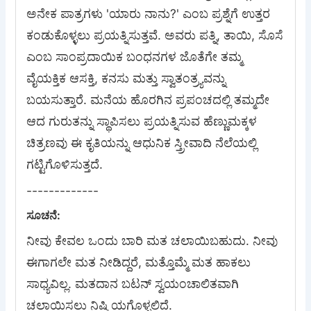
ಅನೇಕ ಪಾತ್ರಗಳು 'ಯಾರು ನಾನು?' ಎಂಬ ಪ್ರಶ್ನೆಗೆ ಉತ್ತರ
ಕಂಡುಕೊಳ್ಳಲು ಪ್ರಯತ್ನಿಸುತ್ತವೆ. ಅವರು ಪತ್ನಿ, ತಾಯಿ, ಸೊಸೆ
ಎಂಬ ಸಾಂಪ್ರದಾಯಿಕ ಬಂಧನಗಳ ಜೊತೆಗೇ ತಮ್ಮ
ವೈಯಕ್ತಿಕ ಆಸಕ್ತಿ, ಕನಸು ಮತ್ತು ಸ್ವಾತಂತ್ರ್ಯವನ್ನು
ಬಯಸುತ್ತಾರೆ. ಮನೆಯ ಹೊರಗಿನ ಪ್ರಪಂಚದಲ್ಲಿ ತಮ್ಮದೇ
ಆದ ಗುರುತನ್ನು ಸ್ಥಾಪಿಸಲು ಪ್ರಯತ್ನಿಸುವ ಹೆಣ್ಣುಮಕ್ಕಳ
ಚಿತ್ರಣವು ಈ ಕೃತಿಯನ್ನು ಆಧುನಿಕ ಸ್ತ್ರೀವಾದಿ ನೆಲೆಯಲ್ಲಿ
ಗಟ್ಟಿಗೊಳಿಸುತ್ತದೆ.
-------------
ಸೂಚನೆ:
ನೀವು ಕೇವಲ ಒಂದು ಬಾರಿ ಮತ ಚಲಾಯಿಬಹುದು. ನೀವು
ಈಗಾಗಲೇ ಮತ ನೀಡಿದ್ದರೆ, ಮತ್ತೊಮ್ಮೆ ಮತ ಹಾಕಲು
ಸಾಧ್ಯವಿಲ್ಲ. ಮತದಾನ ಬಟನ್ ಸ್ವಯಂಚಾಲಿತವಾಗಿ
ಚಲಾಯಿಸಲು ನಿಷ್ಕ್ರಿಯಗೊಳ್ಳಲಿದೆ.