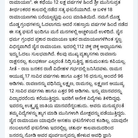
ರಾಮಾಯಣ". ಈ ಕಥೆಯು 12 ಲಕ್ಷ ವರ್ಷಗಳ ಹಿಂದೆ ಶ್ರೀ ಮುನಿಸುವ್ರತ
ತೀರ್ಥಂಕರರ ಕಾಲದಲ್ಲಿ ನಡೆದ ಸತ್ಯ ಘಟನೆಯಾಗಿದೆ. ಆ ಬಳಿಕ 18
ರಾಮಾಯಣಗಳು ಬರೆಯಲ್ಪಟ್ಟವು ಎಂಬ ಮಾಹಿತಿಯಿದೆ. ನಮಗೆ ದೊಡ್ಡ
ದೊಡ್ಡ ಗ್ರಂಥಗಳನ್ನು ಓದಲಾಗದು ಆದರೆ ಸಹಸ್ರಾರು ವರ್ಷಗಳ ಹಿಂದೆ ನಡೆದ
ಈ ಸತ್ಯ ಘಟನೆ ಇಂದಿಗೂ ಮನೆ ಮನಗಳಲ್ಲಿ ಅಚ್ಚಳಿಯದೆ ಉಳಿದಿದೆ. ಜೈನ
ಧರ್ಮ ಗ್ರಂಥದ ಪ್ರಕಾರ ರಾಮಾಯಣ ಇತರ ರಾಮಾಯಣಗಳಿಗಿಂತ ಸ್ವಲ್ಪ
ವಿಭಿನ್ನವಾಗಿದೆ ಜೈನ ರಾಮಾಯಣ. ಇದರಲ್ಲಿ 112 ಚಿಕ್ಕ ಚಿಕ್ಕ ಅಧ್ಯಾಯಗಳು
ಇದ್ದು ಓದಲು ಸುಲಭವಾಗಿದೆ. ಕೆಲವು ಮುಖ್ಯ ವ್ಯತ್ಯಾಸಗಳು ರಾವಣನು
ರಾಕ್ಷಸನಲ್ಲ. ಕುಂಭಕರ್ಣ ಎಲ್ಲರಂತೆ ನಿದ್ರಿಸುತ್ತಿದ್ದ. ಹನುಮಂತನು ಕಪಿಯಲ್ಲ.
ಸೀತೆ - ರಾಜ ಜನಕನ ರಾಣಿ ವಿದೇಹಳ ಗರ್ಭದಲ್ಲಿ ಜನಿಸಿದವಳು. ರಾಮನ
ಆಯುಷ್ಯ 17 ಸಾವಿರ ವರ್ಷಗಳು ಹಾಗೂ ಎತ್ತರ 16 ಧನುಸ್ಸು ಅಂದರೆ 96
ಅಡಿಗಳು. ರಾವಣನನ್ನು ವಧಿಸಿದ್ದು ಲಕ್ಷ್ಮಣ, ರಾಮನಲ್ಲ. ಲಕ್ಷ್ಮಣನ ಆಯುಷ್ಯ
12 ಸಾವಿರ ವರ್ಷಗಳು ಹಾಗೂ ಎತ್ತರ 96 ಅಡಿಗಳು. ಇನ್ನು ಮಾನವರನ್ನು
ವಿದ್ಯಾಧರರೆಂದು ಕರೆಯುತ್ತಿದ್ದರು. ಇವರಿಗೆ ಅನೇಕ ವಿದ್ಯೆಗಳು ತಿಳಿದಿದ್ದವು.
ಇವರನ್ನು ಉತ್ಕೃಷ್ಟ ಜಾತಿಯ ಮಾನವರೆನ್ನಬಹುದು. ಅವರು ಮನುಷ್ಯರಂತೆ
ತಮ್ಮ ವಿದ್ಯೆಗಳನ್ನು ತ್ಯಾಗ ಮಾಡಿ ಮುನಿಗಳಾಗಿ ಮೋಕ್ಷವನ್ನು ಪಡೆಯುತ್ತಿದ್ದರು.
ಜೈನ ರಾಮಾಯಣ ಯಾವುದೇ ಅಸಹಜ ಘಟನೆಗಳಿಂದ ಕೂಡಿಲ್ಲ. ಯಾವುದೇ
ನಂಬಲಾಗದೆ ಘಟನೆಗಳು ಇದರಲ್ಲಿಲ್ಲ. ಚತುರ್ಥ ಕಾಲವಾದುದರಿಂದ
ಜನರನ್ನು ನೋಡಿ ಅವರ ಪೂರ್ವಜನ್ಮವನ್ನು ಹೇಳುವ ಅವಧಿ ಜ್ಞಾನಿ