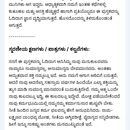
ಮುನಿಗಳು ಆಗ ಇದ್ದರು. ಆಧ್ಯಾತ್ಮಿಕವಾಗಿ ನಮಗೆ ಇಂತಹ ಕಥೆಗಳಲ್ಲಿ
ಕುತೂಹಲ ಮತ್ತು ಆಸಕ್ತಿ ಹೆಚ್ಚುತ್ತದೆ ಹಾಗಾಗಿ ಪ್ರತಿಯೊಬ್ಬರೂ ಈ ಪುಸ್ತಕವನ್ನು
ಓದಿದಾಗ ಜ್ಞಾನ ವೃದ್ಧಿಯಾಗುತ್ತದೆ. ಹೊಸದೊಂದನ್ನು ತಿಳಿದುಕೊಂಡಂತೆ
ಆಗುತ್ತದೆ.
-------------
ಸ್ಮರಣೀಯ ಕ್ಷಣಗಳು / ಪಾತ್ರಗಳು / ಕಲ್ಪನೆಗಳು:
ನನಗೆ ಈ ಪುಸ್ತಕವನ್ನು ಓದಿದಾಗ ಅನಿಸಿದ್ದು ನಾವು ಮನುಕುಲದವರು
ನಾವ್ಯಾರೂ ಸಾಮಾನ್ಯರಲ್ಲ, ಅಸಾಮಾನ್ಯರು ದೇವಮಾನವರು. ಅಂತಹಾ
ಅದ್ಬುತವಾದ ಶಕ್ತಿ ನಮ್ಮಲ್ಲೂ ಇದೆ. ಅದು ನಮಗೆ ಆಗಾಗ ಅರಿವಿಗೆ ಬರುತ್ತದೆ,
ಆದರೆ ನಾವು ಅದನೆಲ್ಲಾ ಸಹಸ್ರಾರು ವರ್ಷಗಳ ಹಿಂದೆಯೇ ಎಲ್ಲಾ ಶಕ್ತಿಯನ್ನು
ತ್ಯಾಗ ಮಾಡಿ ಸಾಮಾನ್ಯ ಮಾನವರಂತೆ ಬುದುಕುತ್ತಿದೇವೆ. ನಮ್ಮ ಆತ್ಮ ಒಂದೇ
ನಾವು ಕಾಲದಲ್ಲೂ ಇದ್ವಿ, ಈ ಕಾಲದಲ್ಲೂ ಇದ್ದೇವೆ. ಮೋಕ್ಷ ಪಡೆಯಬೇಕೆಂದರೆ
ನಾವು ಕರ್ಮಭೂಮಿಯಲ್ಲಿ ನಮ್ಮನಮ್ಮ ಕರ್ಮಾನುಸಾರ ಹುಟ್ಟಲೇ ಬೇಕು.
ಸೀತೆ ಹಿಂದಿನ ಜನ್ಮದ ಕರ್ಮ ಫಲವನ್ನು ಹೇಗೆ ಅನುಭವಿಸಿದರು. ರಾಮ-
ಲಕ್ಷ್ಮಣರ ಬಾಂಧವ್ಯ ಮೋಹ, ಸೀತೆಯ ಅಗ್ನಿಪರೀಕ್ಷೆ. ವೈರಾಗ್ಯದ ಸನ್ನಿವೇಶಗಳು.
ಹೀಗೆ ಇನ್ನೂ ಸಾಕಷ್ಟು ಅಂಶಗಳು ಮನಮುಟ್ಟುವಂತೆ ಇದೆ.