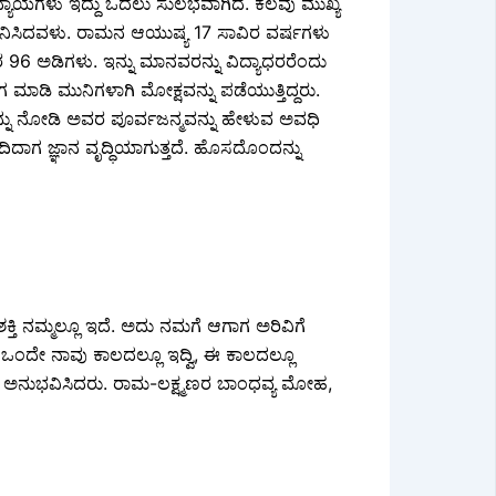
್ಯಾಯಗಳು ಇದ್ದು ಓದಲು ಸುಲಭವಾಗಿದೆ. ಕೆಲವು ಮುಖ್ಯ
ಲಿ ಜನಿಸಿದವಳು. ರಾಮನ ಆಯುಷ್ಯ 17 ಸಾವಿರ ವರ್ಷಗಳು
ರ 96 ಅಡಿಗಳು. ಇನ್ನು ಮಾನವರನ್ನು ವಿದ್ಯಾಧರರೆಂದು
ಾಗ ಮಾಡಿ ಮುನಿಗಳಾಗಿ ಮೋಕ್ಷವನ್ನು ಪಡೆಯುತ್ತಿದ್ದರು.
ು ನೋಡಿ ಅವರ ಪೂರ್ವಜನ್ಮವನ್ನು ಹೇಳುವ ಅವಧಿ
ಓದಿದಾಗ ಜ್ಞಾನ ವೃದ್ಧಿಯಾಗುತ್ತದೆ. ಹೊಸದೊಂದನ್ನು
ತಿ ನಮ್ಮಲ್ಲೂ ಇದೆ. ಅದು ನಮಗೆ ಆಗಾಗ ಅರಿವಿಗೆ
್ಮ ಒಂದೇ ನಾವು ಕಾಲದಲ್ಲೂ ಇದ್ವಿ, ಈ ಕಾಲದಲ್ಲೂ
ಗೆ ಅನುಭವಿಸಿದರು. ರಾಮ-ಲಕ್ಷ್ಮಣರ ಬಾಂಧವ್ಯ ಮೋಹ,