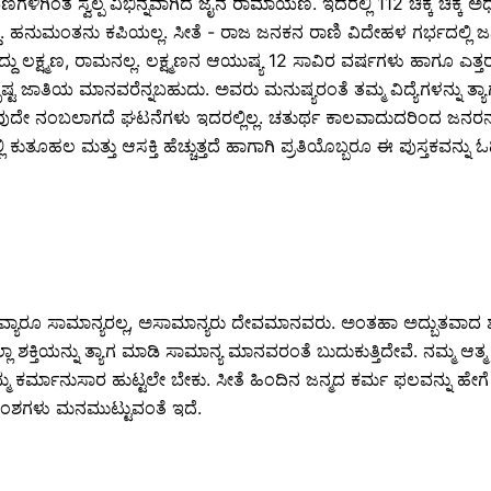
ಂತ ಸ್ವಲ್ಪ ವಿಭಿನ್ನವಾಗಿದೆ ಜೈನ ರಾಮಾಯಣ. ಇದರಲ್ಲಿ 112 ಚಿಕ್ಕ ಚಿಕ್ಕ ಅಧ
ುತ್ತಿದ್ದ. ಹನುಮಂತನು ಕಪಿಯಲ್ಲ. ಸೀತೆ - ರಾಜ ಜನಕನ ರಾಣಿ ವಿದೇಹಳ ಗರ್ಭದಲ್
ದು ಲಕ್ಷ್ಮಣ, ರಾಮನಲ್ಲ. ಲಕ್ಷ್ಮಣನ ಆಯುಷ್ಯ 12 ಸಾವಿರ ವರ್ಷಗಳು ಹಾಗೂ ಎತ್ತ
ತ್ಕೃಷ್ಟ ಜಾತಿಯ ಮಾನವರೆನ್ನಬಹುದು. ಅವರು ಮನುಷ್ಯರಂತೆ ತಮ್ಮ ವಿದ್ಯೆಗಳನ್ನು ತ್ಯ
ನಂಬಲಾಗದೆ ಘಟನೆಗಳು ಇದರಲ್ಲಿಲ್ಲ. ಚತುರ್ಥ ಕಾಲವಾದುದರಿಂದ ಜನರನ್ನ
 ಕುತೂಹಲ ಮತ್ತು ಆಸಕ್ತಿ ಹೆಚ್ಚುತ್ತದೆ ಹಾಗಾಗಿ ಪ್ರತಿಯೊಬ್ಬರೂ ಈ ಪುಸ್ತಕವನ್ನು 
ವ್ಯಾರೂ ಸಾಮಾನ್ಯರಲ್ಲ, ಅಸಾಮಾನ್ಯರು ದೇವಮಾನವರು. ಅಂತಹಾ ಅದ್ಬುತವಾದ ಶಕ್
ಾ ಶಕ್ತಿಯನ್ನು ತ್ಯಾಗ ಮಾಡಿ ಸಾಮಾನ್ಯ ಮಾನವರಂತೆ ಬುದುಕುತ್ತಿದೇವೆ. ನಮ್ಮ ಆತ
ಮ ಕರ್ಮಾನುಸಾರ ಹುಟ್ಟಲೇ ಬೇಕು. ಸೀತೆ ಹಿಂದಿನ ಜನ್ಮದ ಕರ್ಮ ಫಲವನ್ನು ಹೇ
ಟು ಅಂಶಗಳು ಮನಮುಟ್ಟುವಂತೆ ಇದೆ.