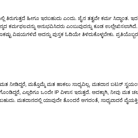
ರುಗುತ್ತದೆ ಹೀಗೂ ಇರಬಹುದು ಎಂದು. ಜೈನ ತತ್ವವೇ ಕರ್ಮ ಸಿದ್ಧಾಂತ. ಇದರಲ್ಲಿ ಪ
ಿನ ಜನ್ಮದ ಕರ್ಮಫಲವನ್ನು ಅನುಭವಿಸಿದರು ಎಂಬುವುದನ್ನು ಕೂಡ ಉಲ್ಲೇಖಿಸಲಾಗಿ
ು ಸಾಕಷ್ಟು ವಿಷಯಗಳಿವೆ ಅದನ್ನು ಪುಸ್ತಕ ಓದಿಯೇ ತಿಳಿದುಕೊಳ್ಳಬೇಕು. ಪ್ರತಿಯೊಬ್ಬ
ಡಿದ್ದರೆ, ಮತ್ತೊಮ್ಮೆ ಮತ ಹಾಕಲು ಸಾಧ್ಯವಿಲ್ಲ. ಮತದಾನ ಬಟನ್ ಸ್ವಯಂಚಾಲ
ಕಗೊಂಡಿದ್ದರೆ, ಎಲ್ಲರಿಗೂ ಒಂದೇ IP ವಿಳಾಸ ಇರುತ್ತದೆ. ಅದಕ್ಕಾಗಿ, ನೀವು ಮತ ಚಲ
ರಬಹುದು. ಮತದಾನದಲ್ಲಿ ಯಾವುದೇ ತೊಂದರೆ ಆಗದಂತೆ, ಸಾಧ್ಯವಾದರೆ ವೈಯಕ್ತ