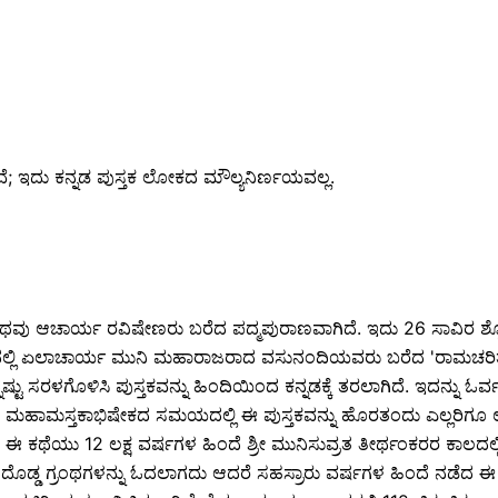
ವೆ; ಇದು ಕನ್ನಡ ಪುಸ್ತಕ ಲೋಕದ ಮೌಲ್ಯನಿರ್ಣಯವಲ್ಲ.
ಥವು ಆಚಾರ್ಯ ರವಿಷೇಣರು ಬರೆದ ಪದ್ಮಪುರಾಣವಾಗಿದೆ. ಇದು 26 ಸಾವಿರ ಶ್ಲ
್ಲಿ ಏಲಾಚಾರ್ಯ ಮುನಿ ಮಹಾರಾಜರಾದ ವಸುನಂದಿಯವರು ಬರೆದ 'ರಾಮಚರಿತ್
ನ್ನಷ್ಟು ಸರಳಗೊಳಿಸಿ ಪುಸ್ತಕವನ್ನು ಹಿಂದಿಯಿಂದ ಕನ್ನಡಕ್ಕೆ ತರಲಾಗಿದೆ. ಇದನ್ನು
ಹಾಮಸ್ತಕಾಭಿಷೇಕದ ಸಮಯದಲ್ಲಿ ಈ ಪುಸ್ತಕವನ್ನು ಹೊರತಂದು ಎಲ್ಲರಿಗೂ ಉಚಿತವ
ಾಯಣ". ಈ ಕಥೆಯು 12 ಲಕ್ಷ ವರ್ಷಗಳ ಹಿಂದೆ ಶ್ರೀ ಮುನಿಸುವ್ರತ ತೀರ್ಥಂಕರರ ಕಾಲದ
ೊಡ್ಡ ಗ್ರಂಥಗಳನ್ನು ಓದಲಾಗದು ಆದರೆ ಸಹಸ್ರಾರು ವರ್ಷಗಳ ಹಿಂದೆ ನಡೆದ ಈ 