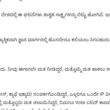
ಲ್ಲಿ ಈ ಘಟನೆಗಳು ಶಾಶ್ವತ ಸಾಕ್ಷ್ಯಗಳನ್ನು ಬಿಟ್ಟು ಹೋಗಿವೆ. ಇನ್ನ
ಯಾತ್ಮಿಕವಾಗಿ ಜ್ಞಾನ ಮಾರ್ಗದಲ್ಲಿ ಹೊಸದೇನೂ ಕಲಿಯಲು ಸಿಗಬಹುದು
 ನೀವು ಈಗಾಗಲೇ ಮತ ನೀಡಿದ್ದರೆ, ಮತ್ತೊಮ್ಮೆ ಮತ ಹಾಕಲು ಸಾ
ಸ್, ಕ್ಯಾಫೆ ಇತ್ಯಾದಿ) ಸಂಪರ್ಕಗೊಂಡಿದ್ದರೆ, ಎಲ್ಲರಿಗೂ ಒಂದೇ IP ವ
ನಲ್ಲಿ ಮತ್ತೊಬ್ಬರು ಮತ ಚಲಾಯಿಸಿದ್ದರೆ, ನಿಮಗೂ Vote ಬಟನ್ ಕ