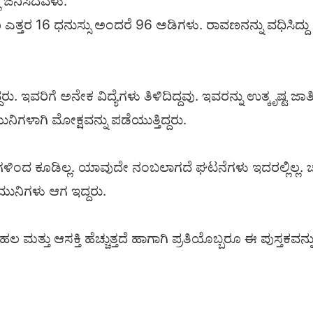
ಿ ಜನಿಸಿದವಳು.
ತರ 16 ಧನುಸ್ಸು ಅಂದರೆ 96 ಅಡಿಗಳು. ರಾವಣನನ್ನು ವಧಿಸಿದ್ದು ಲಕ
ದ್ದರು. ಇವರಿಗೆ ಅನೇಕ ವಿದ್ಯೆಗಳು ತಿಳಿದಿದ್ದವು. ಇವರನ್ನು ಉತ್ಕೃಷ
ುನಿಗಳಾಗಿ ಮೋಕ್ಷವನ್ನು ಪಡೆಯುತ್ತಿದ್ದರು.
ಕೂಡಿಲ್ಲ. ಯಾವುದೇ ನಂಬಲಾಗದೆ ಘಟನೆಗಳು ಇದರಲ್ಲಿಲ್ಲ. ಚ
ಮುನಿಗಳು ಆಗ ಇದ್ದರು.
 ಮತ್ತು ಆಸಕ್ತಿ ಹೆಚ್ಚುತ್ತದೆ ಹಾಗಾಗಿ ಪ್ರತಿಯೊಬ್ಬರೂ ಈ ಪುಸ್ತಕವನ್ನು