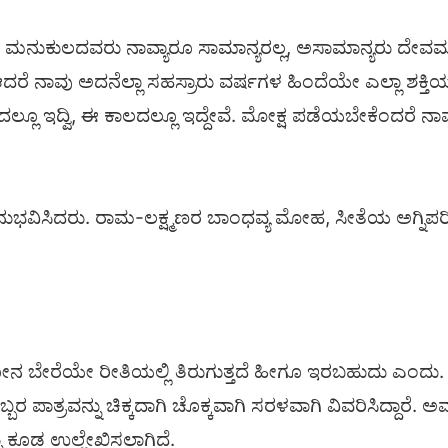
ಾವು ಮನುಕುಲದವರು ನಾವ್ಯಾರೂ ಸಾಮಾನ್ಯರಲ್ಲ, ಅಸಾಮಾನ್ಯರು ದೇವಮ
ಆದರೆ ನಾವು ಅದನೆಲ್ಲಾ ಸಹಸ್ರಾರು ವರ್ಷಗಳ ಹಿಂದೆಯೇ ಎಲ್ಲಾ ಶಕ್ತಿ
ಲದಲ್ಲೂ ಇದ್ವಿ, ಈ ಕಾಲದಲ್ಲೂ ಇದ್ದೇವೆ. ಮೋಕ್ಷ ಪಡೆಯಬೇಕೆಂದರೆ 
ುಭವಿಸಿದರು. ರಾಮ-ಲಕ್ಷ್ಮಣರ ಬಾಂಧವ್ಯ ಮೋಹ, ಸೀತೆಯ ಅಗ್ನಿಪರೀಕ್ಷ
ೋನ ಬೇರೆಯೇ ರೀತಿಯಲ್ಲಿ ತಿರುಗುತ್ತದೆ ಹೀಗೂ ಇರಬಹುದು ಎಂದು.
ಬ್ಬರ ಪಾತ್ರವನ್ನು ಚಿಕ್ಕದಾಗಿ ಚೊಕ್ಕವಾಗಿ ಸರಳವಾಗಿ ವಿವರಿಸಿದ್ದಾರೆ.
 ಕೂಡ ಉಲ್ಲೇಖಿಸಲಾಗಿದೆ.