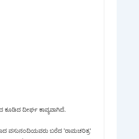
ಕೂಡಿದ ದೀರ್ಘ ಕಾವ್ಯವಾಗಿದೆ.
ದ ವಸುನಂದಿಯವರು ಬರೆದ 'ರಾಮಚರಿತ್ರ'