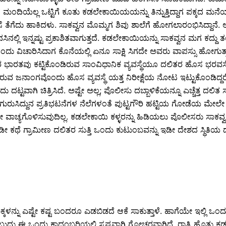
ದಿಯೆಲ್ಲ ಒಟ್ಟಿಗೆ ಕೂತು ಕಡಲೇಕಾಯಿಯಯನ್ನು ತಿನ್ನುತ್ತಿದ್ದಾಗ ಪಕ್ಕದ ಮನೆಯ
 ತೆಗೆದು ಹಾಕಿದಳು. ಸಾಕವ್ವನ ಮೊಮ್ಮಗ ಶಿವು ಶಾಲೆಗೆ ಹೋಗಲಾರಂಭಿಸಿದ್ದಾನೆ.
ಿನಲ್ಲಿ ಇನ್ನಷ್ಟು ಪ್ರಕಾಶಿತವಾಗುತ್ತದೆ. ಕಡಲೇಕಾಯಿಯನ್ನು ಸಾಕವ್ವನ ಮಗ ಕದ್ದು
ಚಾರಿಸಿದಾಗ ಕೊನೆಯಲ್ಲಿ ಏನೂ ಸಾಕ್ಷಿ ಸಿಗದೇ ಅವರು ವಾಪಸ್ಸು ಹೋಗುತ್ತಾರೆ. 
್ಯೋತ್ತರ ಭಾರತವು ಕಟ್ಟಿಕೊಂಡಿರುವ ಸಾಂವಿಧಾನಿಕ ವ್ಯವಸ್ಥೆಯೂ ದಲಿತರ ಹೊಸ ಭರವ
ರುವ ಜನಾಂಗವೊಂದು ಹೊಸ ವ್ಯವಸ್ಥೆ ಯತ್ತ ನಿರೀಕ್ಷೆಯ ನೋಟ ಇಟ್ಟುಕೊಂಡಿದ
 ಅದು ದಟ್ಟವಾಗಿ ಚಿತ್ರಿಸಿದೆ. ಅಷ್ಟೇ ಅಲ್ಲ; ಪೊಲೀಸು ದಬ್ಬಾಳಿಕೆಯನ್ನೂ ಎಚ್ಚೆತ್ತ
ಾಭಾಸ, ಗುರುಸಿದ್ದುನ ಪ್ರತಿಭಟನೆಗಳ ನೆಲೆಗಳಂತೆ ಪುಟ್ಟಗೌರಿ ಹಟ್ಟಿಯ ಗೋಡೆಯ ಮೇ
ಾಚ್ಯಗೊಳಿಸುವುದಿಲ್ಲ. ಕಡಲೇಕಾಯಿ ಕಳ್ಳರನ್ನು ಹಿಡಿಯಲು ಪೊಲೀಸರು ಸಾಕವ್ವನ ಹಟ್
ಟಾರೆ ಇಡೀ ಕಥೆ ಗ್ರಾಮೀಣ ದಲಿತರ ಸುತ್ತಿ ಒಂದು ಕುಟುಂಬವನ್ನು ಇಡೀ ದೇಶದ ಸ್ಥಿತಿ
ಮಕ್ಕಳನ್ನು ಎಷ್ಟೇ ಕಷ್ಟ ಬಂದರೂ ಎಡಬಿಡದೆ ಆಕೆ ಸಾಕುತ್ತಾಳೆ. ಹಾಗೆಯೇ ಇಲ್ಲಿ ಒ
ಎಂಬುದು ಈ ಒಂದು ಕಾದಂಬರಿಯಲ್ಲಿ ಸ್ಪಷ್ಟವಾಗಿ ಗೋಚರವಾಗಿದೆ. ರಾತ್ರಿ ಹೊತ್ತು