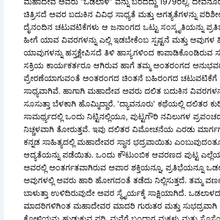
ಮಹಾದೇವ ಅವರು “ಒಡಲಾಳ” ವನ್ನು ಬರೆದದ್ದು 1979ರಲ್ಲಿ. ದೇವನೂ
ಚಿತ್ರಿಸದೆ ಅವರ ಬದುಕಿನ ವಿವಿಧ ಸಾಧ್ಯತೆ ಮತ್ತು ಅಗತ್ಯತೆಗಳನ್ನು ಪ
ದೈನಂದಿನ ಚಟುವಟಿಕೆಗಳು ಆ ಜನಾಂಗದ ಒಟ್ಟು ಸಂಸ್ಕೃತಿಯನ್ನು ಪ್ರತಿಬ
ಹೀಗೆ ಯಾವ ವಿವರಗಳನ್ನು ಎಲ್ಲಿ ಇಡಬೇಕೆಂಬ ಸ್ಪಷ್ಟನೆ ಮತ್ತು ಅವು
ಯಾವುಗಳನ್ನು ಹಸ್ತಕ್ಷೇಪಿಸದೆ ತಿಳಿ ಹಾಸ್ಯಗಳಿಂದ ಕಾಪಾಡಿಕೊಂಡಿರು
ಸಕ್ರಿಯ ಕಾರ್ಯಕರ್ತರೂ ಆಗಿರುವ ಹಾಗೆ ತಮ್ಮ ಅಂತರಂಗದ ಅನುಭವ
ಪ್ರೇರಣೆಯಾಗುವಂತೆ ಅಂತರಂಗದ ಚಿಂತನೆ ಬಹಿರಂಗದ ಚಟುವಟಿಕೆಗೆ ಅಗತ
ಸಾಧ್ಯವಾಗಿವೆ. ಹಾಗಾಗಿ ಮಹಾದೇವ ಅವರು ದಲಿತ ಬದುಕಿನ ವಿವರಗಳನ್ನ
ಸೂಸುತ್ತಾ ಬೆಳಕಾಗಿ ಹೊಮ್ಮಿದ್ದಾರೆ. 'ದ್ಯಾವನೂರು' ಕಥೆಯಲ್ಲಿ ದಲಿತರ ಕ
ಸಾಮರ್ಥ್ಯದಲ್ಲಿ ಒಂದು ನಿಟ್ಟಿನಲ್ಲಿಯೂ, ಪುಟ್ಟಗೌರಿ ನವಿಲುಗಳ ಪ್ರಪಂಚದ
ನಿಚ್ಚಳವಾಗಿ ತೋರುತ್ತವೆ. ಇವು ದಲಿತರ ವಿಮೋಚನೆಯ ಎರಡು ಮಾರ
ಕನ್ನಡ ಸಾಹಿತ್ಯದಲ್ಲಿ ಮಹಾದೇವರ ಸ್ಥಾನ ಭದ್ರವಾಯಿತು ಎಂಬುವುದಂತೂ
ಆದ್ಯತೆಯನ್ನು ಪಡೆಯಿತು. ಒಂದು ಕೌಟುಂಬಿಕ ಆವರಣದ ಪುಟ್ಟ ಎಲ್ಲೆಯಲ್ಲ
ಅವರಲ್ಲಿ ಅಂತರ್ಗತವಾಗಿರುವ ಅಪಾರ ಶಕ್ತಿಯನ್ನೂ, ಪ್ರತಿಭೆಯನ್ನೂ ಒಡ
ಅವುಗಳಲ್ಲಿ ಅವರು ಹಾರಿ ಹೋಗದಂತೆ ತಡೆದು ನಿಲ್ಲಿಸುತ್ತದೆ. ತಮ್ಮ ವ
ಬಾಳುತ್ತಾ ಉಳಿದಿರುವುದೇ ಅವರ ಸ್ಥೈರ್ಯಕ್ಕೆ ಸಾಕ್ಷಿಯಾಗಿದೆ. ಒಡಲಾಳ
ಮಾದರಿಗಳಿಗಿಂತ ಮಹಾದೇವರ ಮಾದರಿ ಗುರುತರ ಮತ್ತು ಸುಭದ್ರವಾಗಿ ತ
ಕೋಳಿಯನ್ನು ಹುಡುಕುವ ಪರಿ, ಮನೆಗೆ ಬಂದಾಗ ಮಕ್ಕಳು ಮತ್ತು ಸೊಸೆಯ