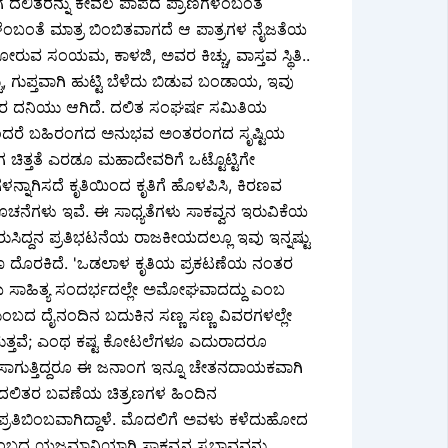
ದಲಿತರನ್ನು ಕೇವಲ ಪಾಪದ ಪ್ರಾಣಿಗಳೆಂಬಂತೆ
ರಗಳೆಂಬಂತೆ ಮಾತ್ರ ಬಿಂಬಿತವಾಗದೆ ಆ ಪಾತ್ರಗಳ ನೈಜತೆಯ
ರುವ ಸಂಯಮ, ಕಾಳಜಿ, ಅವರ ಕಿಚ್ಚು, ವಾಸ್ತವ ಸ್ಥಿತಿ..
ಗುಪ್ತವಾಗಿ ಹುಟ್ಟಿ ಬೆಳೆದು ಬಿಡುವ ಬಂಡಾಯ, ಇವು
ದಲಿತರ ದನಿಯು ಆಗಿದೆ. ದಲಿತ ಸಂಘರ್ಷ ಸಮಿತಿಯ
 ಅಂದರೆ ಬಹಿರಂಗದ ಅನುಭವ ಅಂತರಂಗದ ಸೃಷ್ಟಿಯ
ಚಿತ್ತತೆ ಎರಡೂ ಮಹಾದೇವರಿಗೆ ಒಟ್ಟೊಟ್ಟಿಗೇ
ನಾಗಿಸದೆ ಕೃತಿಯಿಂದ ಕೃತಿಗೆ ಹೊಳಪಿಸಿ, ಕಿರಣವ
ೆಗಳ ಸೂಚನೆಗಳು ಇವೆ. ಈ ಸಾಧ್ಯತೆಗಳು ಸಾಕವ್ವನ ಇರುವಿಕೆಯ
ಗುರುಸಿದ್ದನ ಪ್ರತಿಭಟನೆಯ ರಾಜಕೀಯದಲ್ಲೂ ಇವು ಇನ್ನಷ್ಟು
ೂ ದೊರಕಿದೆ. 'ಒಡಲಾಳ ಕೃತಿಯ ಪ್ರಕಟಣೆಯ ನಂತರ
ತೀಯ ಸಾಹಿತ್ಯ ಸಂದರ್ಭದಲ್ಲೇ ಅಮೋಘವಾದದ್ದು ಎಂಬ
ಟುಂಬದ ದೈನಂದಿನ ಬದುಕಿನ ಸಣ್ಣ ಸಣ್ಣ ವಿವರಗಳಲ್ಲೇ
ಿ ಬರುತ್ತವೆ; ಎಂಥ ಕಷ್ಟ ಕೋಟಲೆಗಳೂ ಎದುರಾದರೂ
ಡು ಸಾಗುತ್ತಿದ್ದರೂ ಈ ಜನಾಂಗ ಇನ್ನೂ ಚೇತನದಾಯಕವಾಗಿ
ರೆ. ದಲಿತರ ಬವಣೆಯ ಚಿತ್ರಣಗಳ ಹಿಂದಿನ
್ರತಿಬಿಂಬವಾಗಿದ್ದಾಳೆ. ಮೊದಲಿಗೆ ಅವಳು ಕಳೆದುಹೋದ
ಟುಂಬದ ಯಜಮಾನಿಯಾಗಿ ಸಾಕವ್ವನ ಸ್ವಭಾವವನ್ನು