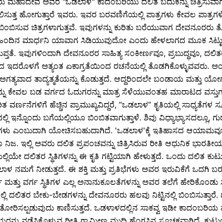
ರು ಮಹಾದೇವ ಅವರ "ಒಡಲಾಳ" ಕಾದಂಬರಿಯು ದಲಿತ ಬದುಕನ್ನು ಚಿತ್ರಿಸುವಾಗ 
ರಿಶೀಲಿಸುತ್ತ ಹೋಗುತ್ತಾರೆ ಇವರು. ಇವರ ಬರವಣಿಗೆಯಲ್ಲಿ ಪಾತ್ರಗಳು ಕೇವಲ ಪಾತ್
ಿಂಬಿಸುವ ಚಿತ್ರಗಳಾಗುತ್ತವೆ. ಇವುಗಳನ್ನು ಕುರಿತು ಬರೆಯುವಾಗ ದೇವನೂರರು ತೋ
ಗಳ ಹಿಂದಿನ ಮಾರ್ಧನಿ ಯಾವಾಗ ಸಿಡಿಯುವುದೋ ಎಂದು ಹೇಳಲಾಗದ ಮೂಕ ಸಿಟ್ಟು, 
ವ ಸುಪ್ತತೆ. ಇವುಗಳಿಂದಾಗಿ ದೇವನೂರರ ಸಾಹಿತ್ಯ ಸಂಕೀರ್ಣವೂ, ಪ್ರಬುದ್ಧವೂ, 
ದ ಇದರೊಳಗೆ ಅತ್ಯಂತ ಏಕಾಗ್ರತೆಯಿಂದ ರಚನೆಯಲ್ಲಿ ತೊಡಗಿಕೊಳ್ಳುವವರು.
್ಯವಾದ ತಾದ್ಯತ್ಮತೆಯನ್ನು ಕೊಡುತ್ತದೆ. ಆದ್ದರಿಂದಲೇ ಬಂಡಾಯ ಮತ್ತು ಯೋಗ 
ು ಕೇವಲ ಬಡ ವರ್ಗದ ಓದುಗರನ್ನು ಮಾತ್ರ ಸೆಳೆಯುವಂತಹ ಮಾರಾಟದ ವಸ್ತುಗಳನ್
ುರಿತ ವರ್ಣನೆಗಳಿಗೆ ಹೆಚ್ಚಿನ ಪ್ರಾಮುಖ್ಯವಿದ್ದರೆ, “ಒಡಲಾಳ” ಕೃತಿಯಲ್ಲಿ ಸಾಧ್ಯತ
ಲ್ಲಿ ಇನ್ನೊಂದು ಬಗೆಯಲ್ಲಿಯೂ ಬಿಂಬಿತವಾಗುತ್ತಾಳೆ. ಶಿವು ವಿಧ್ಯಾಭ್ಯಾಸದಲ್ಲೂ, 
್ಗಗಳು ಎಂಬುದಾಗಿ ಯೋಚಿಸಬಹುದಾಗಿದೆ. 'ಒಡಲಾಳ'ಕ್ಕೆ ಇತಿಹಾಸದ ಆಯಾಮವ
 ನಿಜ. ಇಲ್ಲಿ ಅವರು ದಲಿತ ಪ್ರಪಂಚವನ್ನು ಚಿತ್ರಿಸಿರುವ ರೀತಿ ಆಧುನಿಕ ಭಾರ
ಿಯೇ ದಲಿತರ ಸ್ಥಿತಿಗಳನ್ನು ಈ ಕೃತಿ ಗಟ್ಟಿಯಾಗಿ ಹೇಳುತ್ತದೆ. ಒಂದು ದಲಿತ ಕು
ಲಾಳ ನಮಗೆ ನೀಡುತ್ತದೆ. ಈ ಶಕ್ತಿ ಮತ್ತು ಪ್ರತಿಭೆಗಳು ಅವರ ಇರುವಿಕೆಗೆ ಒದಗ
ರ್ಣ ಮತ್ತು ವರ್ಗ ಸ್ಥಿತಿಗಳ ಎಲ್ಲ ಅನಾನುಕೂಲತೆಗಳನ್ನು ಅವರ ತಲೆಗೆ ಹೇರಿಕೊಂ
ದಲ್ಲಿ ದಲಿತರ ಬೇಕು-ಬೇಡಗಳನ್ನು ದೇವನೂರರು ಹಲವು ನಿಟ್ಟಿನಲ್ಲಿ ಬಿಂಬಿಸುತ್ತಾ
ೋರಿಸಲ್ಪಡುವುದು ಕಾಣಿಸುತ್ತದೆ. ಒಡಳಾಳದಲ್ಲಿನ ಸಾಕವ್ವ ಇಡೀ ಕಾದಂಬರಿಯ ಪ
ರನ್ನು ನಡೆಸಿಕೊಳ್ಳುವ ರೀತಿ ಗ್ರಾಮೀಣ ಮುದಿ ಹೆಂಗಸಿನ ಸೂಚಕವಾಗಿದೆ. ಕು