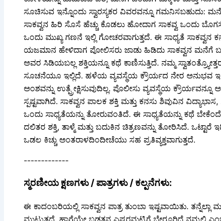
ಸೂಚಿಸುವ ಇನ್ನೊಂದು ಸ್ವಾರಸ್ಯಕರ ವಿವರವನ್ನೂ ಗಮನಿಸಬಹುದು: ಮನೆ ಮಂ
ಸಾಕವ್ವನ ಹಿರಿ ಸೊಸೆ ಹೆಚ್ಚು ಕೊಡಲು ಹೋದಾಗ ಸಾಕವ್ವ ಒಂದು ಬೊಗಸೆ
ಒಂದು ಮುಖ್ಯ ಗಣನೆ ಇಲ್ಲಿ ಗೋಚರವಾಗುತ್ತದೆ. ಈ ಸಾಧ್ಯತೆ ಸಾಕವ್ವನ ಕನಸ
ಯಜಮಾನ ಹೇಳಿದಾಗ ಪೋಲಿಸರು ಜಾಡು ಹಿಡಿದು ಸಾಕವ್ವನ ಮನೆಗೆ ಬಂದು ವಿ
ಅವರ ಸಿಡಿಯಬಲ್ಲ ಶಕ್ತಿಯನ್ನೂ ಕಥೆ ಕಾಣಿಸುತ್ತಿದೆ. ನಮ್ಮ ಸ್ವಾತಂತ್ರ
ಸೂಚನೆಯೂ ಇಲ್ಲಿದೆ. ಹಳೆಯ ವ್ಯವಸ್ಥೆಯ ಕ್ರೌರ್ಯದ ನೇರ ಅನುಭವ ಇ
ಅಂಶವನ್ನು ಉತ್ಪ್ರೇಕ್ಷಿಸುವುದಿಲ್ಲ. ಪೊಲೀಸು ವ್ಯವಸ್ಥೆಯ ಕ್ರೌರ್ಯವನ್ನೂ
ಸ್ಪಷ್ಟವಾಗಿದೆ. ಸಾಕವ್ವನ ಪಾಲಕ ಶಕ್ತಿ ಮತ್ತು ಕನಸು ಶಿವುವಿನ ವಿದ್ಯ
ಒಂದು ಸಾಧ್ಯತೆಯನ್ನು ತೋರುವಂತಿದೆ. ಈ ಸಾಧ್ಯತೆಯನ್ನು ಕಥೆ ಬೇಕೆಂದೇ ವ
ದಲಿತರ ಶಕ್ತಿ, ತಾಳ್ಮೆ ಮತ್ತು ಬದುಕಿನ ಚಿತ್ರಣವನ್ನು ತೋರಿಸಿದೆ. ಒಟ್
ಒಡಲ ಕಿಚ್ಚು ಅಂತರಾಳದಿಂದೀಚೆಯು ಸಹ ಪ್ರತಿವ್ಯಕ್ತವಾಗುತ್ತದೆ.
-------------
ಸ್ಮರಣೀಯ ಕ್ಷಣಗಳು / ಪಾತ್ರಗಳು / ಕಲ್ಪನೆಗಳು:
ಈ ಕಾದಂಬರಿಯಲ್ಲಿ ಸಾಕವ್ವನ ಪಾತ್ರ ತುಂಬಾ ಇಷ್ಟವಾಯಿತು. ತನ್ನೆಲ್ಲಾ 
ಮುಟ್ಟುತ್ತದೆ. ಹಾಗೆಯೇ ಬಡತನ ಎಷ್ಟರಮಟ್ಟಿಗೆ ಬೇರೂರಿದೆ ನಮ್ಮಲ್ಲಿ 